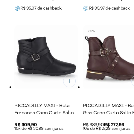
R$
95,97
de cashback
R$
95,97
de cashback
-
30
%
PICCADILLY MAXI - Bota
PICCADILLY MAXI - Bo
Fernanda Cano Curto Salto
Gisa Cano Curto Salto 
Baixo Preto
Cacau
Price:
R$ 309,90
Original price:
R$ 389,90
Price:
R$ 272,93
10x de R$ 30,99 sem juros
10x de R$ 27,29 sem juros