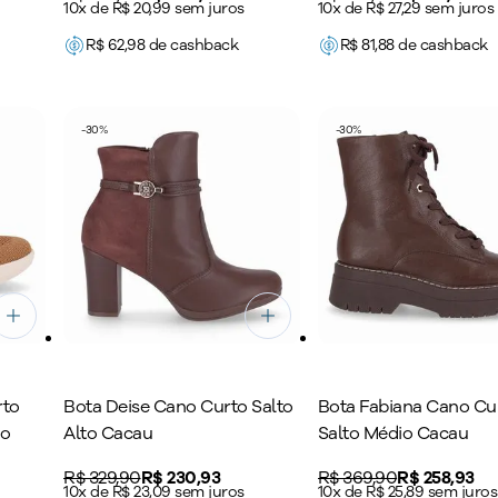
10x de R$ 20,99 sem juros
10x de R$ 27,29 sem juros
R$
62,98
de cashback
R$
81,88
de cashback
-
30
%
-
30
%
rto
Bota Deise Cano Curto Salto
Bota Fabiana Cano Cu
ho
Alto Cacau
Salto Médio Cacau
Original price:
R$ 329,90
Price:
R$ 230,93
Original price:
R$ 369,90
Price:
R$ 258,93
10x de R$ 23,09 sem juros
10x de R$ 25,89 sem juros