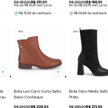
Original price:
R$ 359,90
Price:
R$ 251,93
Original price:
R$ 269,90
Price:
R$ 188,93
10x de R$ 25,19 sem juros
9x de R$ 20,99 sem juros
R$
75,58
de cashback
R$
56,68
de cashback
-
30
%
-
30
%
ta
Bota Leci Cano Curto Salto
Bota Cano Médio Salto
cau
Baixo Conhaque
Preto
Original price:
R$ 299,90
Price:
R$ 209,93
Original price:
R$ 389,90
Price:
R$ 272,93