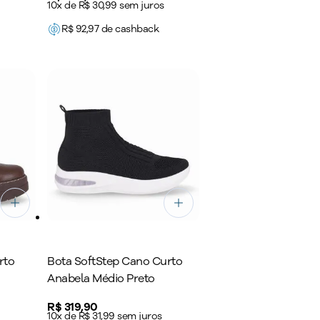
10x de R$ 30,99 sem juros
R$
92,97
de cashback
rto
Bota SoftStep Cano Curto
Anabela Médio Preto
Price:
R$ 319,90
10x de R$ 31,99 sem juros