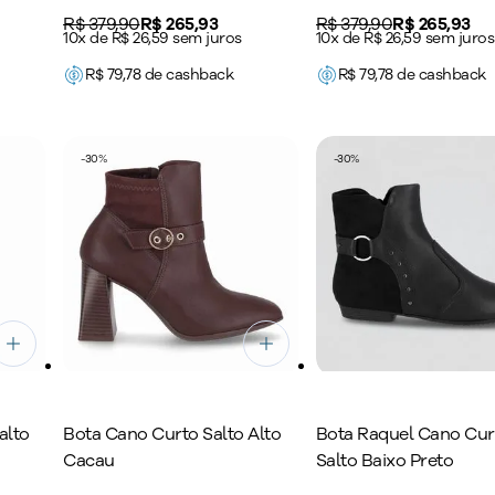
Original price:
R$ 379,90
Price:
R$ 265,93
Original price:
R$ 379,90
Price:
R$ 265,93
10x de R$ 26,59 sem juros
10x de R$ 26,59 sem juros
R$
79,78
de cashback
R$
79,78
de cashback
-
30
%
-
30
%
alto
Bota Cano Curto Salto Alto
Bota Raquel Cano Cur
Cacau
Salto Baixo Preto