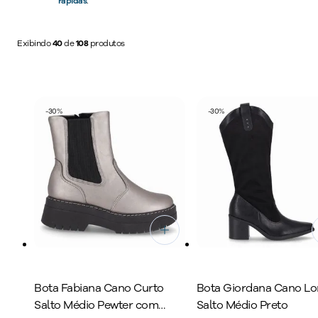
rápidas
.
produções mod
da marca, ga
Exibindo
40
de
108
produtos
-
30
%
-
30
%
Bota Fabiana Cano Curto
Bota Giordana Cano L
Salto Médio Pewter com
Salto Médio Preto