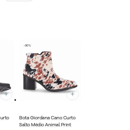
rto exclusivas
aúde dos pés.
-
30
%
urto
Bota Giordana Cano Curto
Salto Médio Animal Print