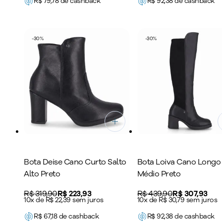
R$
79,78
de cashback
R$
92,38
de cashback
-
30
%
-
30
%
Bota Deise Cano Curto Salto
Bota Loiva Cano Longo 
Alto Preto
Médio Preto
Original price:
R$ 319,90
Price:
R$ 223,93
Original price:
R$ 439,90
Price:
R$ 307,93
10x de R$ 22,39 sem juros
10x de R$ 30,79 sem juros
R$
67,18
de cashback
R$
92,38
de cashback