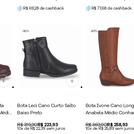
R$
69,28
de cashback
R$
77,68
de cashback
-
30
%
-
30
%
ta
Bota Leci Cano Curto Salto
Bota Ivone Cano Lon
Médio
Baixo Preto
Anabela Médio Conha
Original price:
R$ 319,90
Price:
R$ 223,93
Original price:
R$ 369,90
Price:
R$ 258,93
10x de R$ 22,39 sem juros
10x de R$ 25,89 sem juros