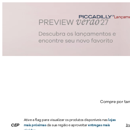
Botas | Piccadilly
Lançam
As botas f
Compre por ta
pensados par
opções, inclu
Ative a flag para visualizar os produtos disponíveis nas
lojas
praticidade
CEP
mais próximas
da sua região e aproveitar
entregas mais
In
acabamento