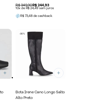
Original price:
R$ 349,90
Price:
R$ 244,93
10x de R$ 24,49 sem juros
R$
73,48
de cashback
-
30
%
to
Bota Irene Cano Longo Salto
Alto Preto