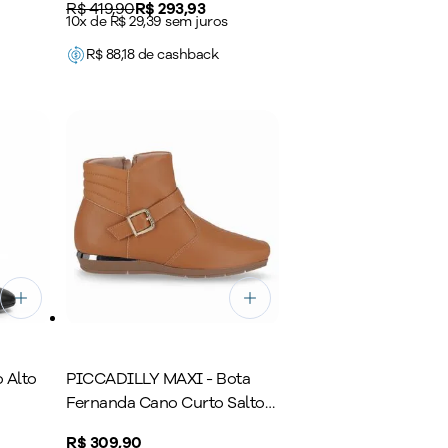
Original price:
R$ 419,90
Price:
R$ 293,93
10x de R$ 29,39 sem juros
R$
88,18
de cashback
 Alto
PICCADILLY MAXI - Bota
Fernanda Cano Curto Salto
Baixo Mascavo
Price:
R$ 309,90