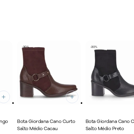
ernas e atemporais. Desenvolvidas com tecnologias de confo
rantem mais leveza, estabilidade e bem-estar para cuidar da s
-
30
%
-
30
%
ongo
Bota Giordana Cano Curto
Bota Giordana Cano C
Salto Médio Cacau
Salto Médio Preto