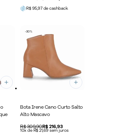
R$
95,97
de cashback
-
30
%
go
Bota Irene Cano Curto Salto
que
Alto Mascavo
Original price:
R$ 309,90
Price:
R$ 216,93
10x de R$ 21,69 sem juros