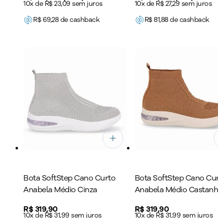
10x de R$ 23,09 sem juros
10x de R$ 27,29 sem juros
R$
69,28
de cashback
R$
81,88
de cashback
Bota SoftStep Cano Curto
Bota SoftStep Cano Cu
Anabela Médio Cinza
Anabela Médio Castan
Price:
R$ 319,90
Price:
R$ 319,90
10x de R$ 31,99 sem juros
10x de R$ 31,99 sem juros