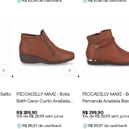
R$
62,98
de cashback
R$
81,88
de cashback
Salto
PICCADILLY MAXI - Bota
PICCADILLY MAXI - B
Beth Cano Curto Anabela
Fernanda Anabela Bai
Médio Conhaque
Conhaque
Price:
R$ 289,90
Price:
R$ 299,90
10x de R$ 28,99 sem juros
10x de R$ 29,99 sem juro
R$
86,97
de cashback
R$
89,97
de cashback