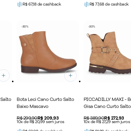
R$
67,18
de cashback
R$
77,68
de cashback
-
30
%
-
30
%
Salto
Bota Leci Cano Curto Salto
PICCADILLY MAXI - B
Baixo Mascavo
Gisa Cano Curto Salt
Mascavo
Original price:
R$ 299,90
Price:
R$ 209,93
Original price:
R$ 389,90
Price:
R$ 272,93
10x de R$ 20,99 sem juros
10x de R$ 27,29 sem juros