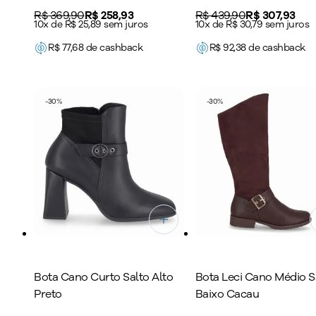
Preto
Original price:
R$ 369,90
Price:
R$ 258,93
Original price:
R$ 439,90
Price:
R$ 307,93
10x de R$ 25,89 sem juros
10x de R$ 30,79 sem juros
R$
77,68
de cashback
R$
92,38
de cashback
-
30
%
-
30
%
Bota Cano Curto Salto Alto
Bota Leci Cano Médio S
Preto
Baixo Cacau