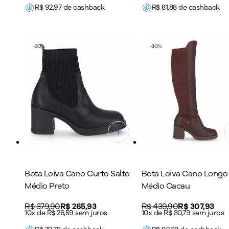
R$
92,97
de cashback
R$
81,88
de cashback
-
30
%
-
30
%
Bota Loiva Cano Curto Salto
Bota Loiva Cano Longo 
Médio Preto
Médio Cacau
Original price:
R$ 379,90
Price:
R$ 265,93
Original price:
R$ 439,90
Price:
R$ 307,93
10x de R$ 26,59 sem juros
10x de R$ 30,79 sem juros