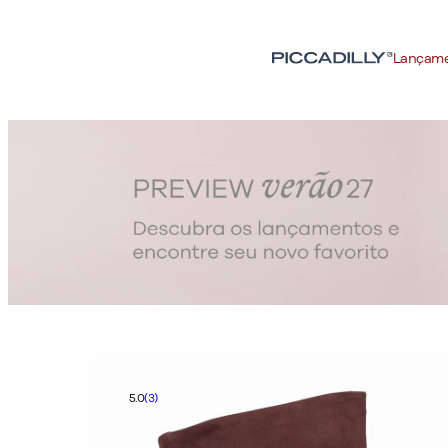
Lançam
5.0
(3)