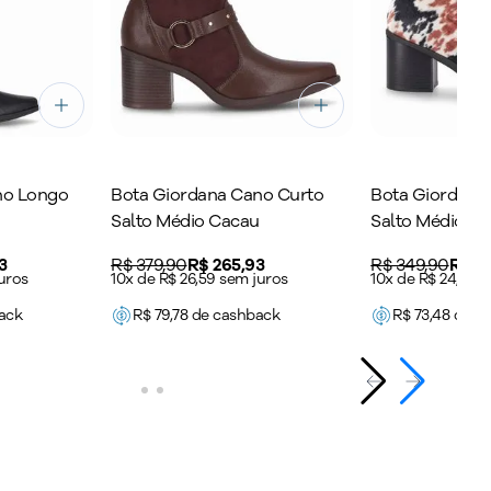
no Longo
Bota Giordana Cano Curto
Bota Giordana
Salto Médio Cacau
Salto Médio An
3
Original price:
R$ 379,90
Price:
R$ 265,93
Original price:
R$ 349,90
Price
R$ 2
uros
10x de R$ 26,59 sem juros
10x de R$ 24,49 
ack
R$
79,78
de cashback
R$
73,48
de c