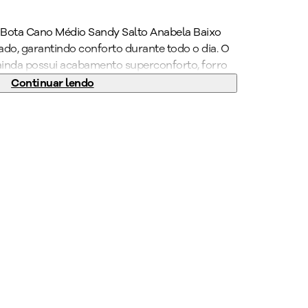
 Bota Cano Médio Sandy Salto Anabela Baixo
do, garantindo conforto durante todo o dia. O
 ainda possui acabamento superconforto, forro
eraderente e máxima absorção tornando-o
Continuar lendo
recisa ficar horas de pé no trabalho. Combine
 visual despojado e cheio de estilo. Seu novo
. Garanta já o seu PICCADILLY!
)
:
2,5 cm
 Baixo
g