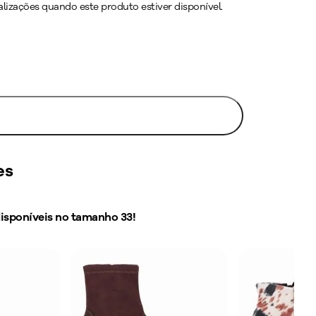
lizações quando este produto estiver disponível.
Avise-me
es
disponíveis no tamanho
33
!