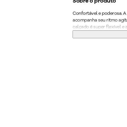
Sobre o produto
Confortável e poderosa. A
acompanha seu ritmo agita
calçado é super flexível e
superfofinho, solado sup
indispensável para quem p
com jaquetas leves para um
calçado favorito está aqui
Cor
:
Marrom
Medida do Salto (cm
Altura do Salto
:
Salto
Peso do Produto
:
528
Ref:
261025