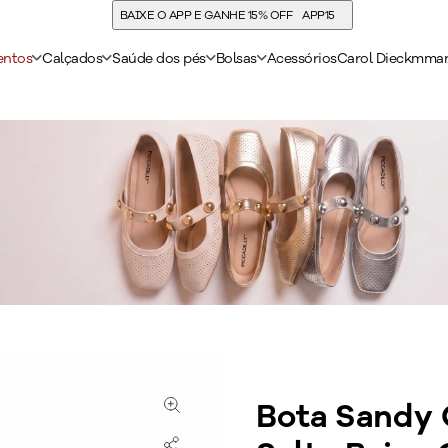
BAIXE O APP E GANHE 15% OFF
APP15
entos
Calçados
Saúde dos pés
Bolsas
Acessórios
Carol Dieckmma
Bota Sandy