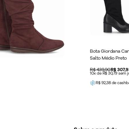
Bota Giordana Ca
Salto Médio Preto
Original price:
R$ 439,90
Price:
R$ 307,9
10x de R$ 30,79 sem j
R$
92,38
de cashb