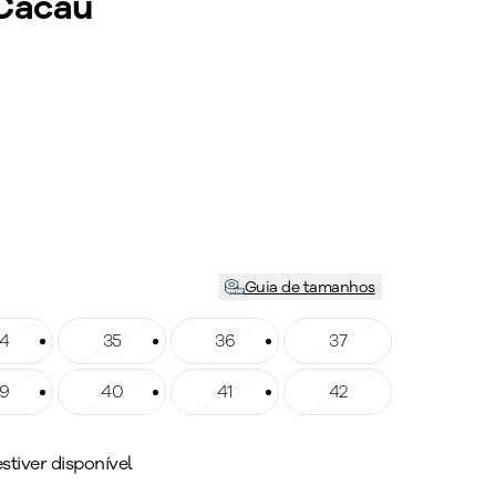
 Cacau
Guia de tamanhos
ho: 34
4
Tamanho: 35
35
Tamanho: 36
36
Tamanho: 37
37
ho: 39
9
Tamanho: 40
40
Tamanho: 41
41
Tamanho: 42
42
tiver disponível