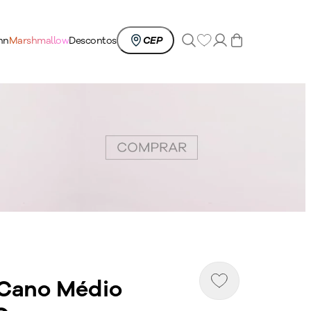
0
nn
Marshmallow
Descontos
CEP
 Cano Médio