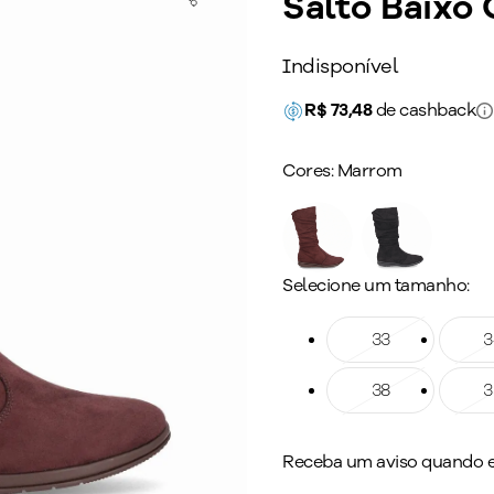
Salto Baixo
Indisponível
R$
73,48
de cashback
Cores:
Marrom
Selecione um tamanho:
Tamanho: 33
33
Taman
3
Tamanho: 38
38
Taman
3
Receba um aviso quando es