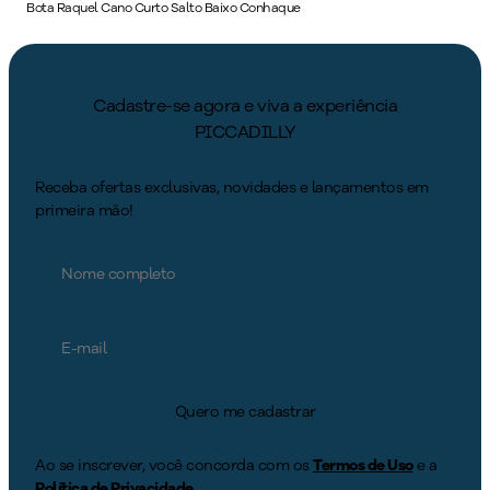
Bota Raquel Cano Curto Salto Baixo Conhaque
Cadastre-se agora e viva a experiência
PICCADILLY
Receba ofertas exclusivas, novidades e lançamentos em
primeira mão!
Quero me cadastrar
Ao se inscrever, você concorda com os
Termos de Uso
e a
Política de Privacidade
.