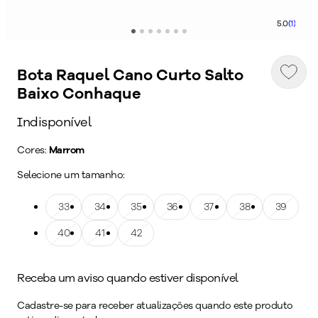
5.0
(1)
Bota Raquel Cano Curto Salto
Baixo Conhaque
Indisponível
Cores:
Marrom
Selecione um tamanho:
Tamanho: 33
33
Tamanho: 34
34
Tamanho: 35
35
Tamanho: 36
36
Tamanho: 37
37
Tamanho: 38
38
Tamanho: 39
39
Tamanho: 40
40
Tamanho: 41
41
Tamanho: 42
42
Receba um aviso quando estiver disponível
Cadastre-se para receber atualizações quando este produto