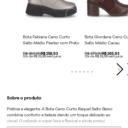
Bota Fabiana Cano Curto
Bota Giordana Cano C
Salto Médio Pewter com Preto
Salto Médio Cacau
Original price:
R$ 369,90
Price:
R$ 258,93
Original price:
R$ 379,90
Price:
R$ 265,93
10x de R$ 25,89 sem juros
10x de R$ 26,59 sem juros
Sobre o produto
Prática e elegante. A Bota Cano Curto Raquel Salto Baixo
combina conforto e beleza dando um toque delicado ao
visual. O calçado é super leve e flexível e ainda possui
acabamento superconforto, forro superfofinho, solado