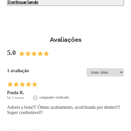
Continuar lendo
superaderente e máxima absorção tornando-o indispensável
para quem precisa ficar horas de pé no trabalho. Aposte em
conjuntos monocromáticos para um visual harmônico e
sofisticado. Seu novo calçado favorito está aqui. Garanta já o
seu PICCADILLY!
Avaliações
Cor
:
Marrom
Medida do Salto (cm)
:
1,5 cm
5.0
Altura do Salto
:
Salto Baixo
Peso do Produto
:
368
g
Ref:
250279
1 avaliação
Paula R.
há 2 meses
comprador verificado
Adorei a bota!!! Ótimo acabamento, acolchoada por dentro!!!
Super confortável!!