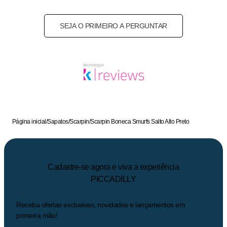
SEJA O PRIMEIRO A PERGUNTAR
Página inicial
/
Sapatos
/
Scarpin
/
Scarpin Boneca Smurfs Salto Alto Preto
Cadastre-se agora e viva a experiência
PICCADILLY
Receba ofertas exclusivas, novidades e lançamentos em
primeira mão!