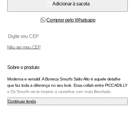
Adicionar à sacola
Comprar pelo Whatsapp
Não sei meu CEP
Sobre o produto
Moderna e versátil. A Boneca Smurfs Salto Alto é aquele detalhe
que faz toda a diferença no seu look. Essa collab entre PICCADILLY
e Os Smurfs vai te inspirar a caminhar com mais liberdade,
otimismo e aquele toque de nostalgia que a gente ama. Com calce
Continuar lendo
fácil e liberdade no dia a dia, não é preciso usar as mãos para
colocá-lo. O calçado é super leve e ainda possui acabamento
superconforto, espuma fofinha no calcanhar, forro superfofinho,
solado superaderente e palmilha super-estabilidade tornando-o
indispensável para quem precisa ficar horas de pé no trabalho.