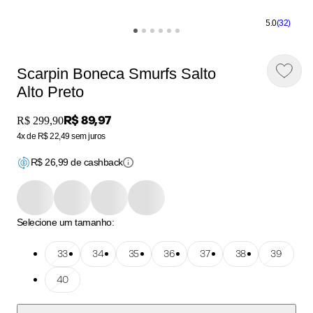
5.0
(32)
Scarpin Boneca Smurfs Salto
Alto Preto
Price:
R$ 89,97
Original price:
R$ 299,90
4x de R$ 22,49 sem juros
R$
26,99
de cashback
Selecione um tamanho:
Tamanho: 33
33
Tamanho: 34
34
Tamanho: 35
35
Tamanho: 36
36
Tamanho: 37
37
Tamanho: 38
38
Tamanho: 39
39
Tamanho: 40
40