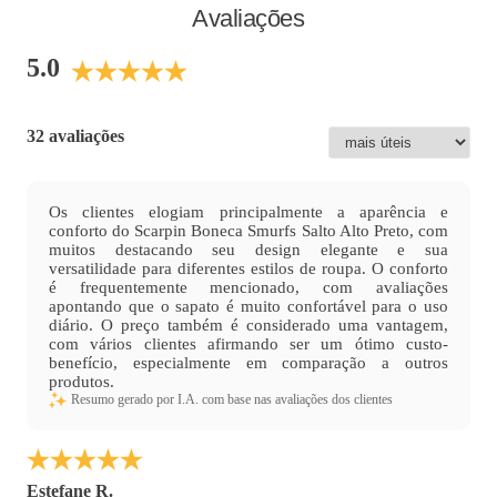
Transite entre o casual e o sofisticado com um modelo versátil.
Avaliações
Cor
:
Preto
5.0
Medida do Salto (cm)
:
6 cm
Altura do Salto
:
Salto Alto
Peso do Produto
:
446
g
32 avaliações
Ref:
767002
Os clientes elogiam principalmente a aparência e
conforto do Scarpin Boneca Smurfs Salto Alto Preto, com
muitos destacando seu design elegante e sua
versatilidade para diferentes estilos de roupa. O conforto
é frequentemente mencionado, com avaliações
apontando que o sapato é muito confortável para o uso
diário. O preço também é considerado uma vantagem,
com vários clientes afirmando ser um ótimo custo-
benefício, especialmente em comparação a outros
produtos.
Resumo gerado por I.A. com base nas avaliações dos clientes
Estefane R.