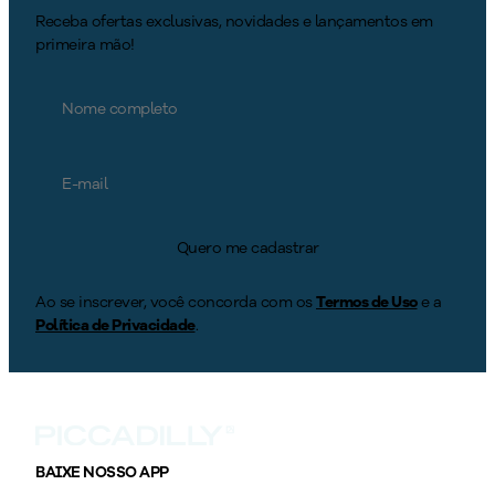
Receba ofertas exclusivas, novidades e lançamentos em
primeira mão!
Quero me cadastrar
Ao se inscrever, você concorda com os
Termos de Uso
e a
Política de Privacidade
.
BAIXE NOSSO APP