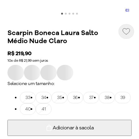
(0)
Scarpin Boneca Laura Salto
Médio Nude Claro
Price:
R$ 219,90
10x de R$ 21,99 sem juros
Selecione um tamanho:
Tamanho: 33
33
Tamanho: 34
34
Tamanho: 35
35
Tamanho: 36
36
Tamanho: 37
37
Tamanho: 38
38
Tamanho: 39
39
Tamanho: 40
40
Tamanho: 41
41
Adicionar à sacola