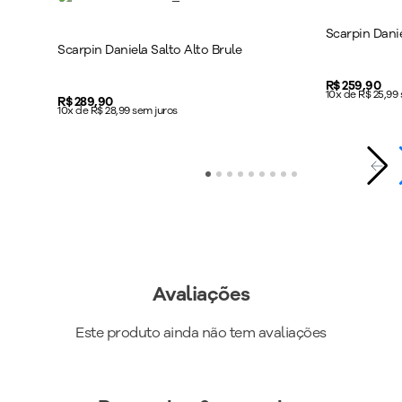
Peso do Produto
:
430
g
Scarpin Danie
Ref:
110163
Scarpin Daniela Salto Alto Brule
Price:
R$ 259,90
10x de R$ 25,99
Price:
R$ 289,90
10x de R$ 28,99 sem juros
Avaliações
Este produto ainda não tem avaliações