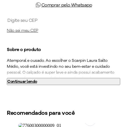
Comprar pelo Whatsapp
Não sei meu CEP
Sobre o produto
Atemporal e ousado. Ao escolher o Scarpin Laura Salto
Médio, você está investindo no seu bem-estar e cuidado
pessoal. O calçado é super leve e ainda possui acabamento
superconforto, espuma fofinha no calcanhar, forro
Continuar lendo
superfofinho, palmilha super-estabilidade e solado
superaderente tornando-o indispensável para quem precisa
ficar horas de pé no trabalho. Adicione um detalhe moderno
ao seu visual com um modelo que faz a diferença.
Recomendados para você
Cor
:
Bege
Medida do Salto (cm)
:
5 cm
Altura do Salto
:
Salto Médio