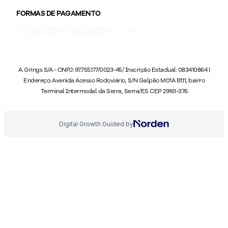
FORMAS DE PAGAMENTO
A. Grings S/A - CNPJ: 97.755.177/0023-45/ Inscrição Estadual: 083410864 |
Endereço: Avenida Acesso Rodoviário, S/N Galpão M01A B1.11, bairro
Terminal Intermodal da Serra, Serra/ES CEP 29161-376
Digital Growth Guided by