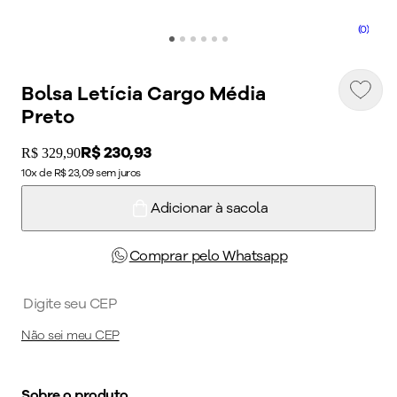
(0)
Bolsa Letícia Cargo Média
Preto
Price:
R$ 230,93
Original price:
R$ 329,90
10x de R$ 23,09 sem juros
Adicionar à sacola
Comprar pelo Whatsapp
Não sei meu CEP
Sobre o produto