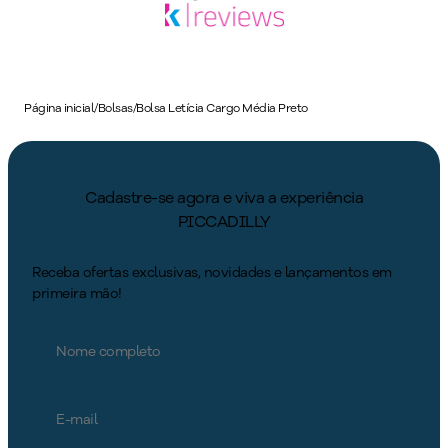
Página inicial
/
Bolsas
/
Bolsa Letícia Cargo Média Preto
Cadastre-se agora e viva a experiência
PICCADILLY
Receba ofertas exclusivas, novidades e lançamentos em
primeira mão!