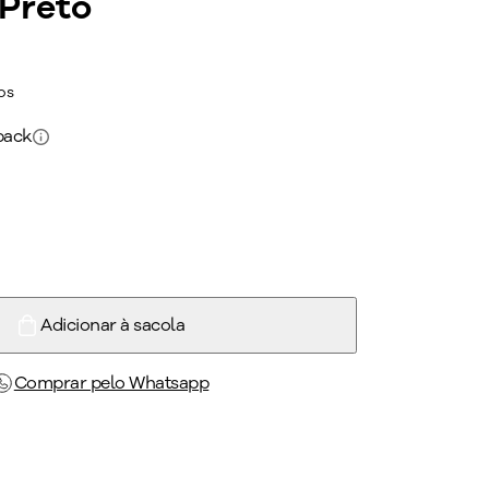
Preto
os
back
Adicionar à sacola
Comprar pelo Whatsapp