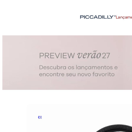
Lançam
(0)