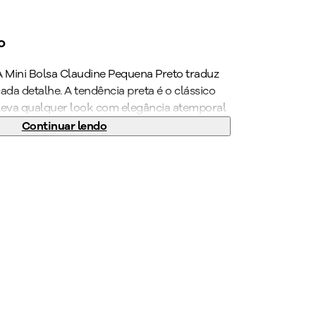
o
 A Mini Bolsa Claudine Pequena Preto traduz
da detalhe. A tendência preta é o clássico
leva qualquer look com elegância atemporal
. Esse modelo é uma alternativa certeira, seja
Continuar lendo
 o trabalho ou até mesmo ocasiões mais
essório favorito está aqui. Garanta já a sua
to
:
180
g