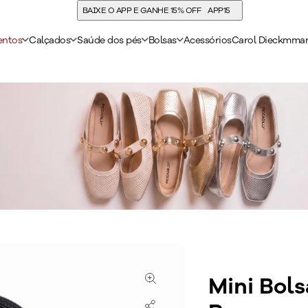
COMPRE E ACUMULE 30% DE CASHBACK
entos
Calçados
Saúde dos pés
Bolsas
Acessórios
Carol Dieckmma
Mini Bol