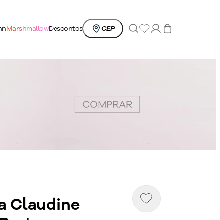
0
nn
Marshmallow
Descontos
CEP
sa Claudine