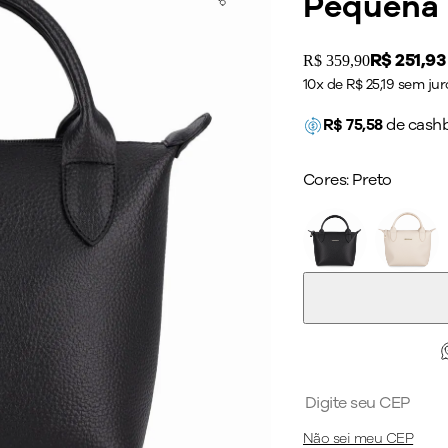
Pequena 
Price:
R$ 251,93
Original price:
R$ 359,90
10x de R$ 25,19 sem jur
R$
75,58
de cash
Cores:
Preto
Não sei meu CEP