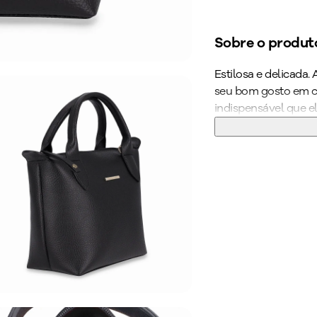
Sobre o produt
Estilosa e delicada.
seu bom gosto em ca
indispensável que e
e versatilidade total
para passeios, para
formais. Seu novo ac
bolsa PICCADILLY!
Cor
:
Preto
Peso do Produ
Ref:
CB20119