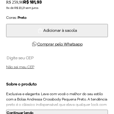
Price:
R$ 181,93
Original price:
R$ 259,90
9x de R$ 20,21 sem juros
Cores:
Preto
Adicionar à sacola
Comprar pelo Whatsapp
Não sei meu CEP
Sobre o produto
Exclusiva e elegante. Leve com você o melhor do seu estilo
com a Bolsa Andressa Crossbody Pequena Preto. A tendência
preto é o clássico indispensável que eleva qualquer look com
elegância atemporal e versatilidade total. O modelo é o
Continuar lendo