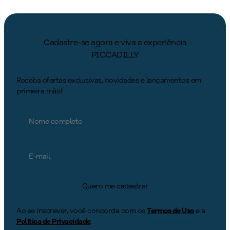
Cadastre-se agora e viva a experiência
PICCADILLY
Receba ofertas exclusivas, novidades e lançamentos em
primeira mão!
Quero me cadastrar
Ao se inscrever, você concorda com os
Termos de Uso
e a
Política de Privacidade
.