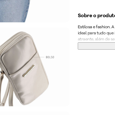
Sobre o produt
Estilosa e fashion.
ideal para tudo que 
atraente, além de se
modelo possibilita
quanto mais elegante
Garanta já a sua bo
Cor
:
Branco
Peso do Produ
Ref:
CB20116