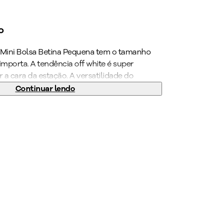
o
 A Mini Bolsa Betina Pequena tem o tamanho
importa. A tendência off white é super
r a cara da estação. A versatilidade do
 a combinação tanto com um visual despojado
Continuar lendo
. Seu novo acessório favorito está aqui.
lsa PICCADILLY!
to
:
180
g