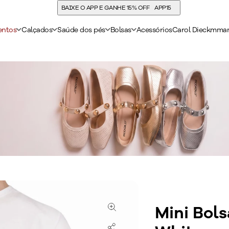
COMPRE E ACUMULE 30% DE CASHBACK
entos
Calçados
Saúde dos pés
Bolsas
Acessórios
Carol Dieckmma
Mini Bols