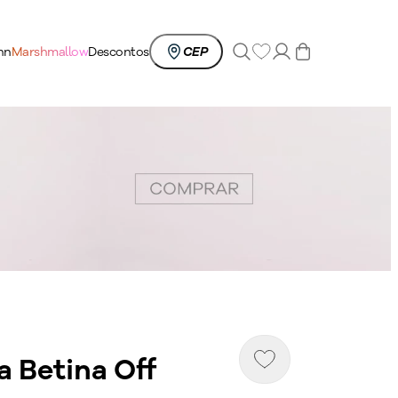
0
nn
Marshmallow
Descontos
CEP
a Betina Off