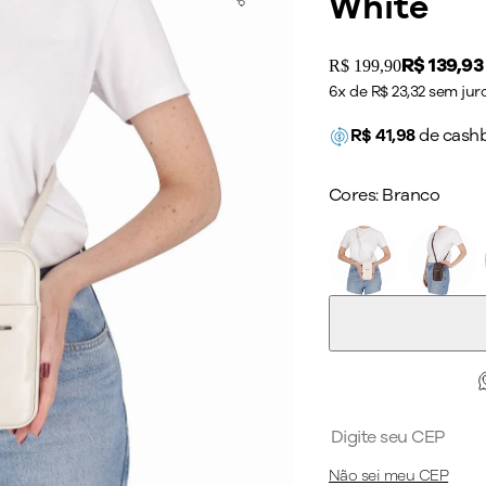
White
Price:
R$ 139,93
Original price:
R$ 199,90
6x de R$ 23,32 sem jur
R$
41,98
de cash
Cores:
Branco
Não sei meu CEP