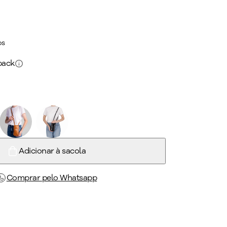
os
back
Adicionar à sacola
Comprar pelo Whatsapp