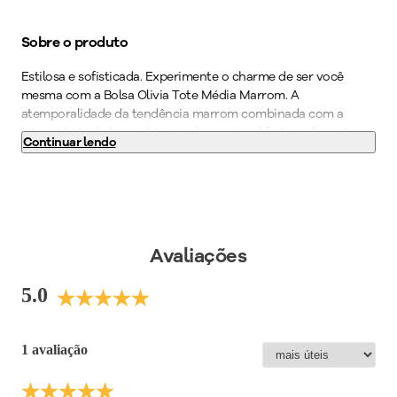
Sobre o produto
Estilosa e sofisticada. Experimente o charme de ser você
mesma com a Bolsa Olivia Tote Média Marrom. A
atemporalidade da tendência marrom combinada com a
intensidade do bege deixa qualquer visual forte e elegante.
Continuar lendo
Esse modelo é perfeito para compor produções clássicas e
estilosas. Seu novo acessório favorito está aqui. Garanta já a
sua bolsa PICCADILLY!
Cor
:
Marrom
Peso do Produto
:
180
g
Avaliações
Medidas
:
Largura 25 x Altura 26 x Profundidade 10
Ref:
CB20128
5.0
1 avaliação