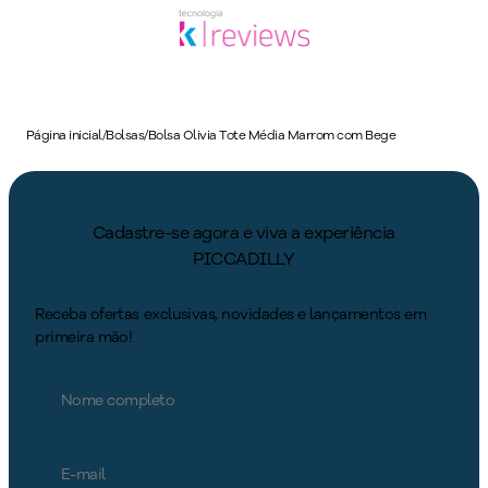
Página inicial
/
Bolsas
/
Bolsa Olivia Tote Média Marrom com Bege
Cadastre-se agora e viva a experiência
PICCADILLY
Receba ofertas exclusivas, novidades e lançamentos em
primeira mão!