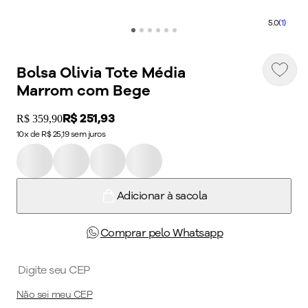
5.0
(1)
Bolsa Olivia Tote Média
Marrom com Bege
Price:
R$ 251,93
Original price:
R$ 359,90
10x de R$ 25,19 sem juros
Adicionar à sacola
Comprar pelo Whatsapp
Não sei meu CEP