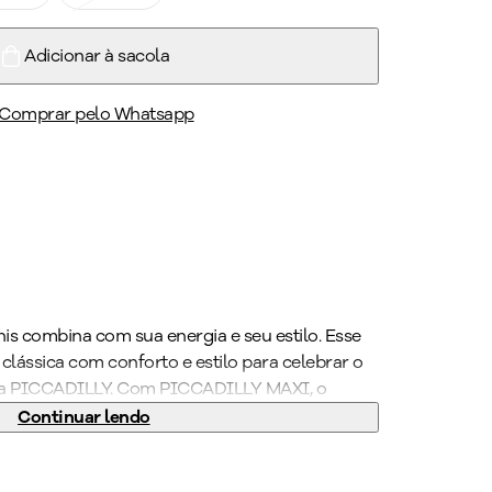
Adicionar à sacola
Comprar pelo Whatsapp
ênis combina com sua energia e seu estilo. Esse
 clássica com conforto e estilo para celebrar o
da PICCADILLY. Com PICCADILLY MAXI, o
calçado brasileiro com tecnologia certificada
Continuar lendo
az liberdade no dia a dia, não sendo preciso
lo. O calçado possui acabamento