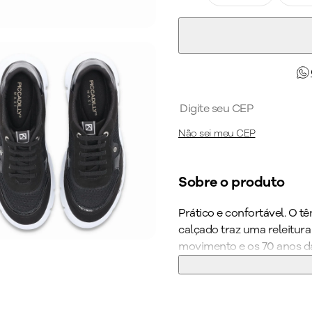
Não sei meu CEP
Sobre o produto
Prático e confortável. O t
calçado traz uma releitura
movimento e os 70 anos 
modelo é primeiro e único 
na ANVISA. O calce fácil tr
usar as mãos para colocá-