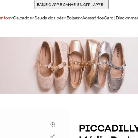
COMPRE E ACUMULE 30% DE CASHBACK
entos
Calçados
Saúde dos pés
Bolsas
Acessórios
Carol Dieckmma
PICCADILLY