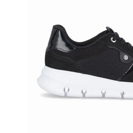
|
Estimula circulação
P