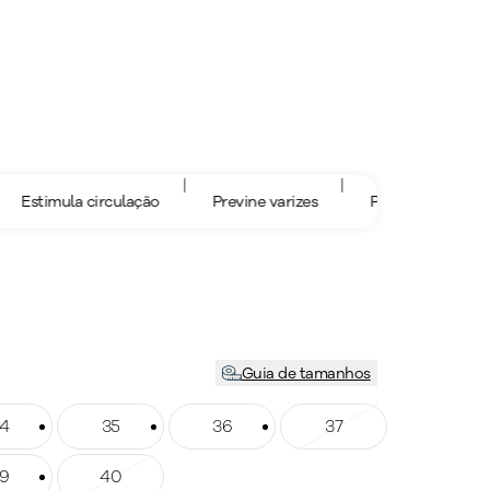
|
|
|
ula circulação
Previne varizes
Previne Inchaços
Guia de tamanhos
ho: 34
4
Tamanho: 35
35
Tamanho: 36
36
Tamanho: 37
37
ho: 39
9
Tamanho: 40
40