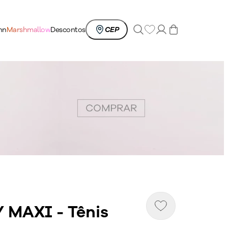
0
nn
Marshmallow
Descontos
CEP
 MAXI - Tênis