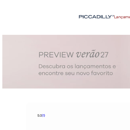
Lançam
5.0
(1)