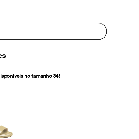
Avise-me
es
disponíveis no tamanho
34
!