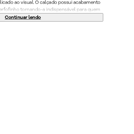
icado ao visual. O calçado possui acabamento
erfofinho tornando-a indispensável para quem
 no trabalho. Com materiais que aumentam a
Continuar lendo
e molda ao formato dos pés prevenindo as dores
ea mais discreta. Aposte em saias longas para
ância e conforto. Seu novo calçado favorito
eu PICCADILLY!
)
:
4,5 cm
o Médio
6
g