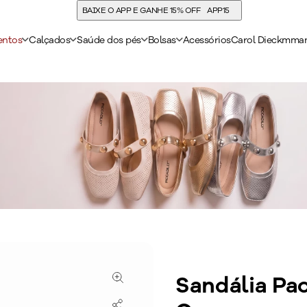
BAIXE O APP E GANHE 15% OFF
APP15
entos
Calçados
Saúde dos pés
Bolsas
Acessórios
Carol Dieckmma
Sandália Pa