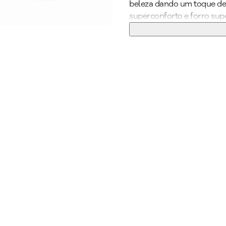
beleza dando um toque del
superconforto e forro sup
precisa ficar horas de pé
elasticidade, o calçado s
do joanete e deixando a ár
um visual que esbanja eleg
está aqui. Garanta já o s
Cor
:
Metalizado
Medida do Salto (cm
Altura do Salto
:
Salt
Peso do Produto
:
47
Ref:
566082