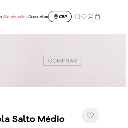
0
nn
Marshmallow
Descontos
CEP
ola Salto Médio