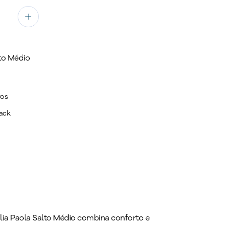
to Médio
ros
ack
dália Paola Salto Médio combina conforto e