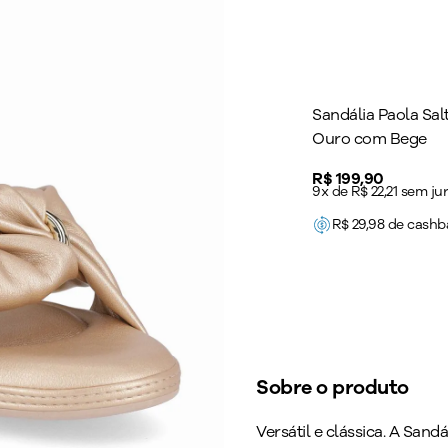
Sandália Paola Sal
Ouro com Bege
Price:
R$ 199,90
9x de R$ 22,21 sem ju
R$
29,98
de cashb
Sobre o produto
Versátil e clássica. A San