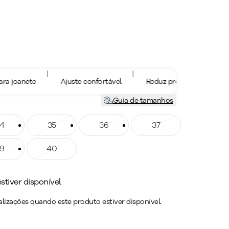
|
|
|
joanete
Ajuste confortável
Reduz pressão
Para jo
Guia de tamanhos
ho: 34
4
Tamanho: 35
35
Tamanho: 36
36
Tamanho: 37
37
ho: 39
9
Tamanho: 40
40
tiver disponível
lizações quando este produto estiver disponível.