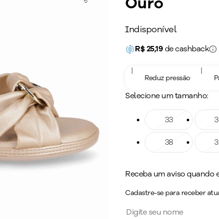
Ouro
Indisponível
R$
25,19
de cashback
|
|
Ajuste confortável
Reduz pressão
Para 
Selecione um tamanho:
Tamanho: 33
33
Taman
3
Tamanho: 38
38
Taman
3
Receba um aviso quando es
Cadastre-se para receber atua