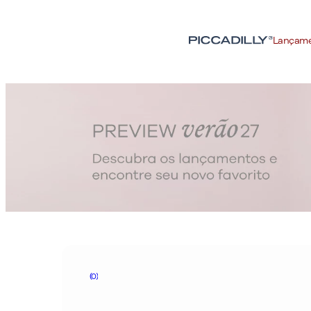
Lançam
(0)