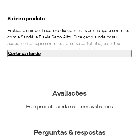
Sobre o produto
Prática e chique. Encare o dia com mais confiança e conforto
com a Sandália Flavia Salto Alto. O calçado ainda possui
acabamento superconforto, forro superfofinho, palmilha
super-estabilidade e solado superaderente tornando-o
Continuar lendo
indispensável para quem precisa ficar horas de pé no
trabalho. Realce sua personalidade com um modelo que fala
por si só. Seu novo calçado favorito está aqui. Garanta já o
seu PICCADILLY!
Cor
:
Bege
Avaliações
Medida do Salto (cm)
:
6 cm
Altura do Salto
:
Salto Alto
Este produto ainda não tem avaliações
Peso do Produto
:
492
g
Ref:
626064
Perguntas & respostas