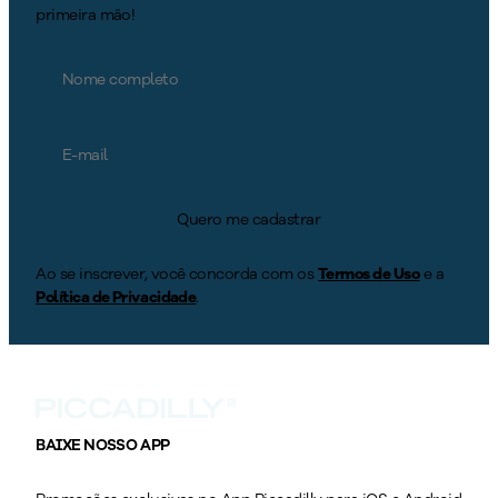
primeira mão!
Quero me cadastrar
Ao se inscrever, você concorda com os
Termos de Uso
e a
Política de Privacidade
.
BAIXE NOSSO APP