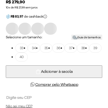
Price:
R$ 279,90
10x de R$ 27,99 sem juros
R$
83,97
de cashback
Selecione um tamanho:
Guia de tamanhos
Tamanho: 33
33
Tamanho: 34
34
Tamanho: 35
35
Tamanho: 36
36
Tamanho: 37
37
Tamanho: 38
38
Tamanho: 39
39
Tamanho: 40
40
Adicionar à sacola
Comprar pelo Whatsapp
Não sei meu CEP