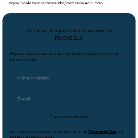
Página inicial
/
Chinelos
/
Rasteirinha
/
Rasteirinha Adla Preto
Cadastre-se agora e viva a experiência
PICCADILLY
Receba ofertas exclusivas, novidades e lançamentos em
primeira mão!
Quero me cadastrar
Ao se inscrever, você concorda com os
Termos de Uso
e a