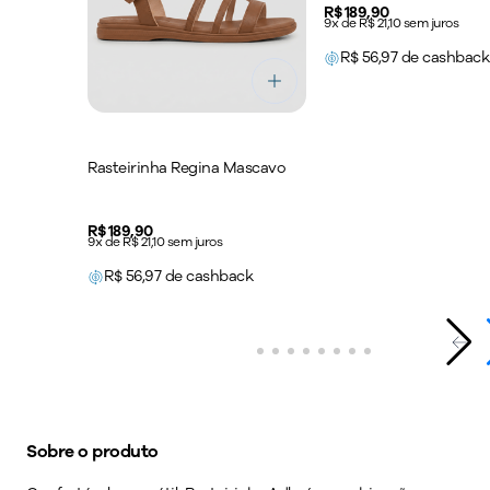
Price:
R$ 189,90
9x de R$ 21,10 sem juros
R$
56,97
de cashback
Rasteirinha Regina Mascavo
Price:
R$ 189,90
9x de R$ 21,10 sem juros
R$
56,97
de cashback
Sobre o produto