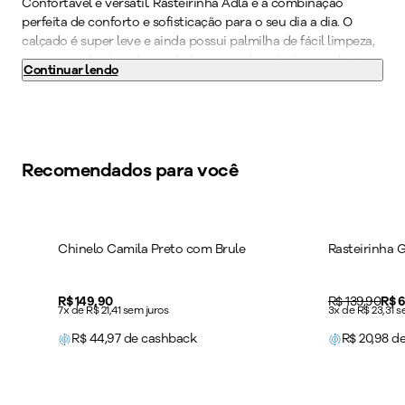
Confortável e versátil. Rasteirinha Adla é a combinação
perfeita de conforto e sofisticação para o seu dia a dia. O
calçado é super leve e ainda possui palmilha de fácil limpeza,
super amortecimento e solado superaderente tornando-o
Continuar lendo
indispensável para quem precisa ficar horas de pé no
trabalho. Aposte em saias longas para um visual que esbanja
elegância e conforto.
Cor
:
Preto
Recomendados para você
Medida do Salto (cm)
:
2 cm
Peso do Produto
:
290
g
-
50
%
Ref:
513023
Chinelo Camila Preto com Brule
Rasteirinha 
Price:
R$ 149,90
Original price
R$ 139,90
Pric
R$ 
7x de R$ 21,41 sem juros
3x de R$ 23,31 s
R$
44,97
de cashback
R$
20,98
de