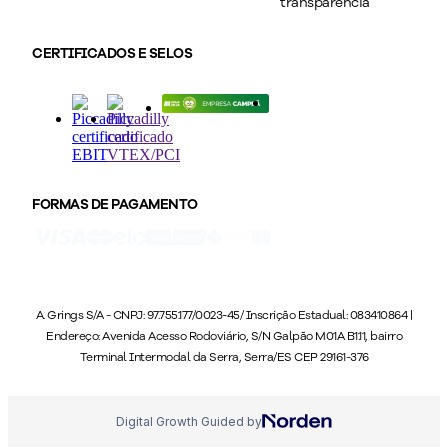
transparência
CERTIFICADOS E SELOS
FORMAS DE PAGAMENTO
A. Grings S/A - CNPJ: 97.755.177/0023-45/ Inscrição Estadual: 083410864 |
Endereço: Avenida Acesso Rodoviário, S/N Galpão M01A B1.11, bairro
Terminal Intermodal da Serra, Serra/ES CEP 29161-376
Digital Growth Guided by