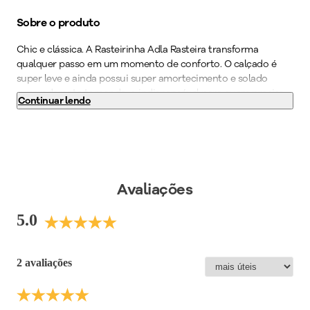
Sobre o produto
Chic e clássica. A Rasteirinha Adla Rasteira transforma
qualquer passo em um momento de conforto. O calçado é
super leve e ainda possui super amortecimento e solado
superaderente tornando-o indispensável para quem precisa
Continuar lendo
ficar horas de pé no trabalho. Realce sua feminilidade
combinando este modelo com peças leves e esvoaçantes.
Cor
:
Metalizado
Medida do Salto (cm)
:
2 cm
Peso do Produto
:
264
g
Avaliações
Ref:
513037
5.0
2 avaliações