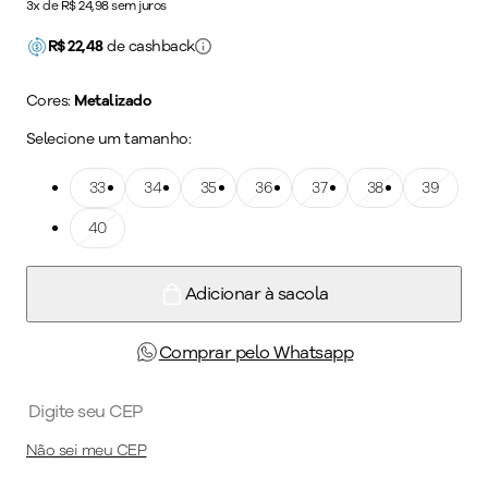
3x de R$ 24,98 sem juros
R$
22,48
de cashback
Cores:
Metalizado
Selecione um tamanho:
Tamanho: 33
33
Tamanho: 34
34
Tamanho: 35
35
Tamanho: 36
36
Tamanho: 37
37
Tamanho: 38
38
Tamanho: 39
39
Tamanho: 40
40
Adicionar à sacola
Comprar pelo Whatsapp
Não sei meu CEP