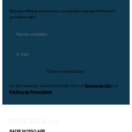
Receba ofertas exclusivas, novidades e lançamentos em
primeira mão!
Quero me cadastrar
Ao se inscrever, você concorda com os
Termos de Uso
e a
Política de Privacidade
.
BAIXE NOSSO APP