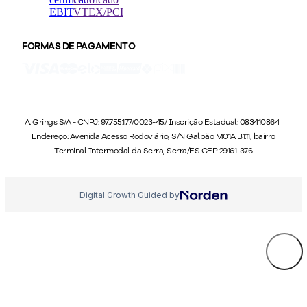
FORMAS DE PAGAMENTO
A. Grings S/A - CNPJ: 97.755.177/0023-45/ Inscrição Estadual: 083410864 |
Endereço: Avenida Acesso Rodoviário, S/N Galpão M01A B1.11, bairro
Terminal Intermodal da Serra, Serra/ES CEP 29161-376
Digital Growth Guided by