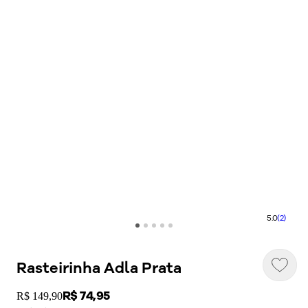
5.0
(2)
Rasteirinha Adla Prata
Price:
R$ 74,95
Original price:
R$ 149,90