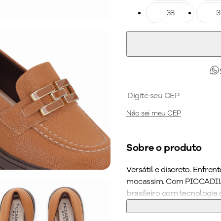
Tamanho: 38
38
Taman
3
Não sei meu CEP
Sobre o produto
Versátil e discreto. Enfre
mocassim. Com PICCADILLY
brasileiro com tecnologia 
acabamento superconforto,
superfofinho e solado sup