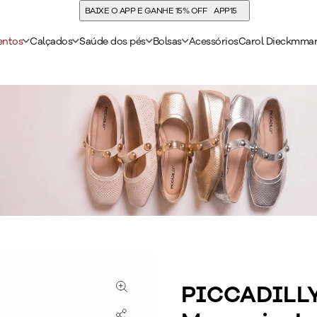
COMPRE E ACUMULE 15% DE CASHBACK
entos
Calçados
Saúde dos pés
Bolsas
Acessórios
Carol Dieckmma
PICCADILLY