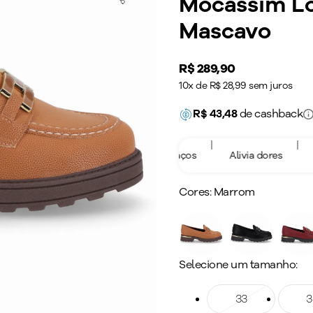
Mocassim Lo
Mascavo
Price:
R$ 289,90
10x de R$ 28,99 sem juros
R$
43,48
de cashback
|
|
|
e varizes
Previne Inchaços
Alivia dores
Estimula 
Cores:
Marrom
Selecione um tamanho:
Tamanho: 33
33
Taman
3