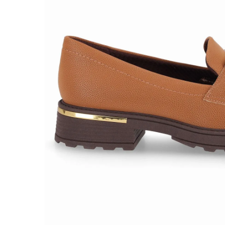
|
Estimula circulação
Previn