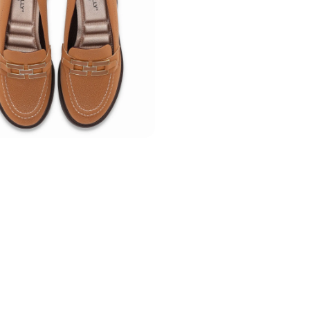
quem precisa ficar horas 
assimétricos para um visua
Garanta já o seu PICCADI
Cor
:
Marrom
Medida do Salto (cm
Altura do Salto
:
Salt
Peso do Produto
:
60
Ref:
735042