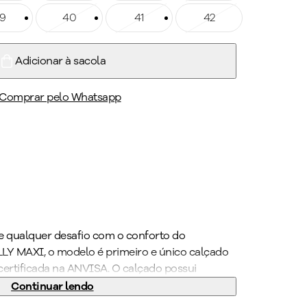
ho: 39
9
Tamanho: 40
40
Tamanho: 41
41
Tamanho: 42
42
Adicionar à sacola
Comprar pelo Whatsapp
nte qualquer desafio com o conforto do
 MAXI, o modelo é primeiro e único calçado
certificada na ANVISA. O calçado possui
 espuma fofinha no calcanhar, forro
Continuar lendo
eraderente tornando-o indispensável para