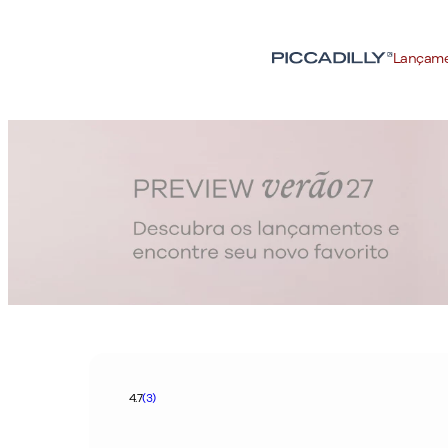
Lançam
4.7
(3)