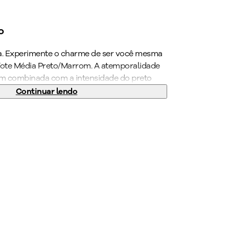
o
ada. Experimente o charme de ser você mesma
Tote Média Preto/Marrom. A atemporalidade
m combinada com a intensidade do preto
l forte e elegante. Esse modelo é perfeito
Continuar lendo
es clássicas e estilosas. Seu novo acessório
Garanta já a sua bolsa PICCADILLY!
to
:
180
g
ra 25 x Altura 26 x Profundidade 10