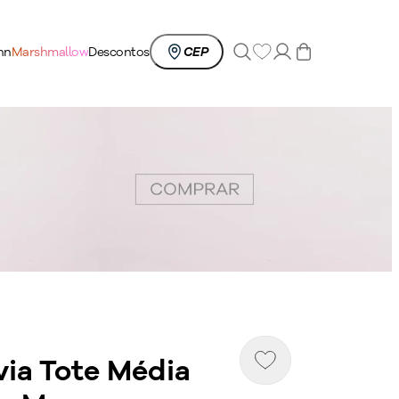
0
nn
Marshmallow
Descontos
CEP
via Tote Média