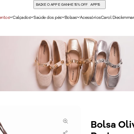
COMPRE E ACUMULE 30% DE CASHBACK
entos
Calçados
Saúde dos pés
Bolsas
Acessórios
Carol Dieckmma
Bolsa Oli