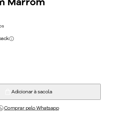
om Marrom
os
back
Adicionar à sacola
Comprar pelo Whatsapp