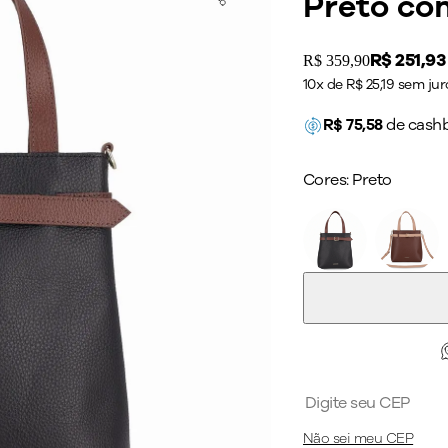
Preto c
Price:
R$ 251,93
Original price:
R$ 359,90
10x de R$ 25,19 sem jur
R$
75,58
de cash
Cores:
Preto
Não sei meu CEP