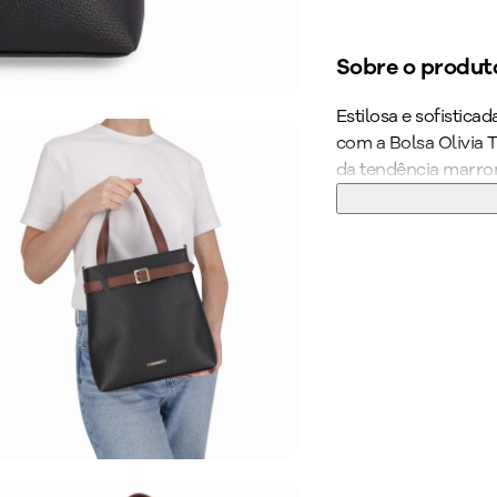
Sobre o produt
Estilosa e sofistic
com a Bolsa Olivia 
da tendência marro
deixa qualquer visua
para compor produçõ
favorito está aqui. 
Cor
:
Preto
Peso do Produ
Medidas
:
Largu
Ref:
CB20128